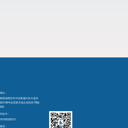
地址：
陕西省西安市沣东新城沣东大道东
段2196号自贸新天地文创街区7B栋
303
手机号：
18165325213
电话：