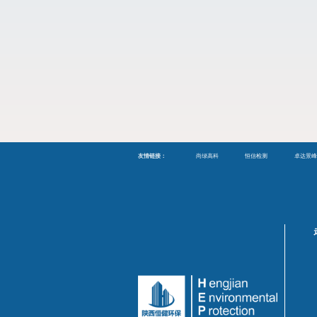
友情链接：
尚绿高科
恒信检测
卓达景