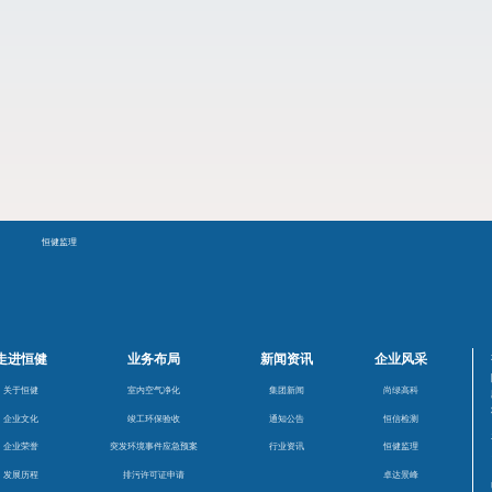
峰
恒健监理
走进恒健
业务布局
新闻资讯
企业风采
关于恒健
室内空气净化
集团新闻
尚绿高科
企业文化
竣工环保验收
通知公告
恒信检测
企业荣誉
突发环境事件应急预案
行业资讯
恒健监理
发展历程
排污许可证申请
卓达景峰