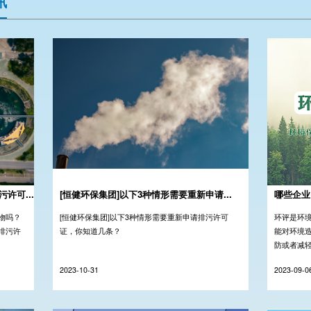
讯
许可...
[恒健环保集团]以下3种情形需要重新申请...
哪些企业
物吗？
[恒健环保集团]以下3种情形需要重新申请排污许可
环评是环
排污许
证，你知道几条？
能对环境
防或者减
第三方有
2023-10-31
2023-09-0
后，项目才