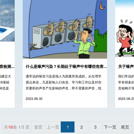
检测...
什么是噪声污染？长期处于噪声中有哪些危害...
关于噪声
般建议大
通常说的噪音污染是指人为因素所造成的。从生理学
我们常说
6项就
观点来说，凡是影响人们休息、学习和工作以及对你
常有很多
间也是
所要听的声音产生影响的声音，即不需要的声音，统
音箱阀片
项目数
称为噪音。当噪音对人及周围环境造成不良影响时，
2023-08-30
2023-08-2
就形成噪音污染。...
共
16
条 1/3 页
首页
上一页
1
2
3
下一页
尾页