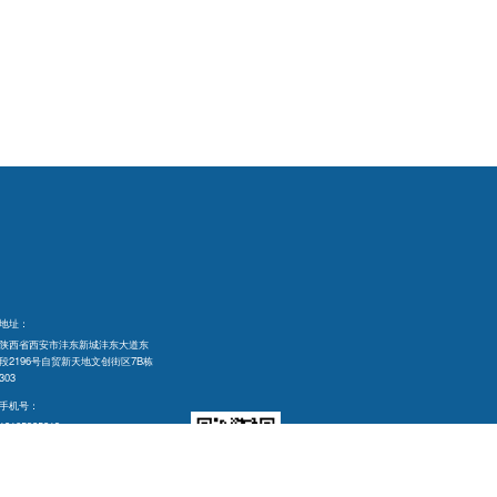
地址：
陕西省西安市沣东新城沣东大道东
段2196号自贸新天地文创街区7B栋
303
手机号：
18165325213
电话：
029-85331687