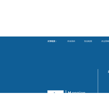
友情链接：
尚绿高科
恒信检测
卓达景