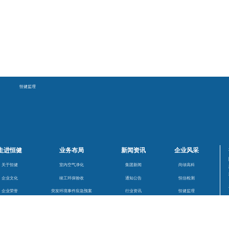
峰
恒健监理
走进恒健
业务布局
新闻资讯
企业风采
关于恒健
室内空气净化
集团新闻
尚绿高科
企业文化
竣工环保验收
通知公告
恒信检测
企业荣誉
突发环境事件应急预案
行业资讯
恒健监理
发展历程
排污许可证申请
卓达景峰
业务布局
职业卫生检测